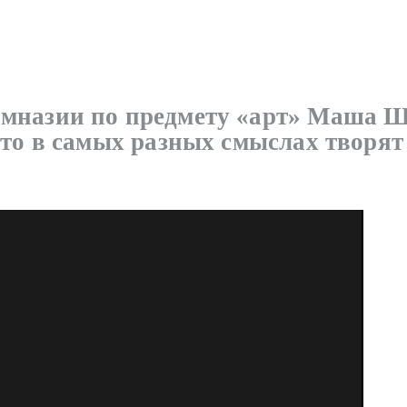
мназии по предмету «арт» Маша Шм
что в самых разных смыслах творят