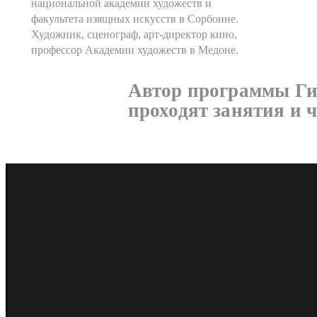
национальной академии художеств и
факультета изящных искусств в Сорбонне.
Художник, сценограф, арт-директор кино,
профессор Академии художеств в Медоне.
Автор программы Ги
проходят занятия и 